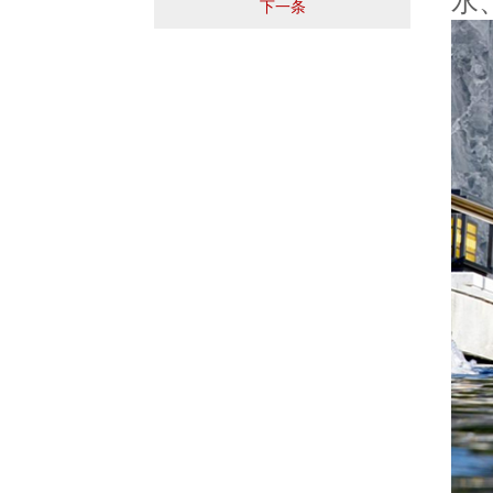
水
下一条