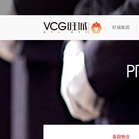
旺城集团
嘉园简介
企业介绍
地产开发
新闻动态
嘉园风采
旺城历程
工程项目
嘉园物业